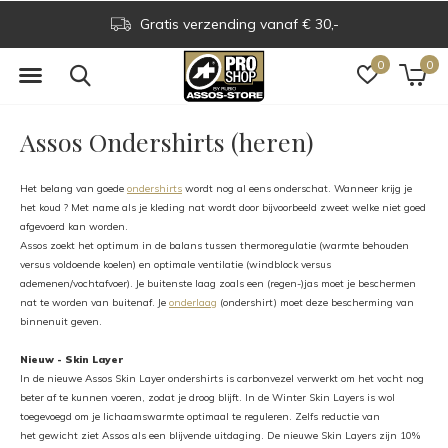
Gratis verzending vanaf € 30,-
0
0
Assos Ondershirts (heren)
Het belang van goede
ondershirts
wordt nog al eens onderschat. Wanneer krijg je
het koud ? Met name als je kleding nat wordt door bijvoorbeeld zweet welke niet goed
afgevoerd kan worden.
Assos zoekt het optimum in de balans tussen thermoregulatie (warmte behouden
versus voldoende koelen) en optimale ventilatie (windblock versus
ademenen/vochtafvoer). Je buitenste laag zoals een (regen-)jas moet je beschermen
nat te worden van buitenaf. Je
onderlaag
(ondershirt) moet deze bescherming van
binnenuit geven.
Nieuw - Skin Layer
In de nieuwe Assos Skin Layer ondershirts is carbonvezel verwerkt om het vocht nog
beter af te kunnen voeren, zodat je droog blijft. In de Winter Skin Layers is wol
toegevoegd om je lichaamswarmte optimaal te reguleren. Zelfs reductie van
het gewicht ziet Assos als een blijvende uitdaging. De nieuwe Skin Layers zijn 10%