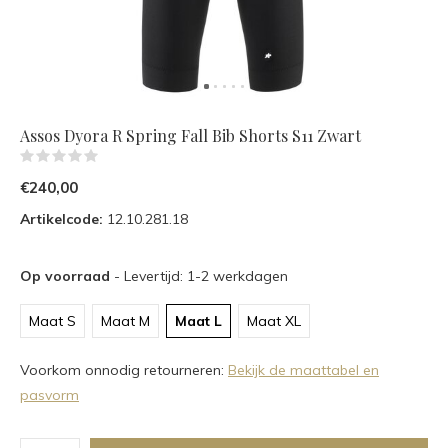
Assos Dyora R Spring Fall Bib Shorts S11 Zwart
(0)
€240,00
Artikelcode:
12.10.281.18
Op voorraad
- Levertijd: 1-2 werkdagen
Maat S
Maat M
Maat L
Maat XL
Voorkom onnodig retourneren:
Bekijk de maattabel en
pasvorm