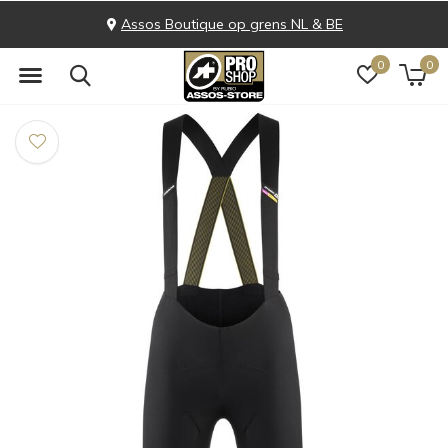
Assos Boutique op grens NL & BE
0
0