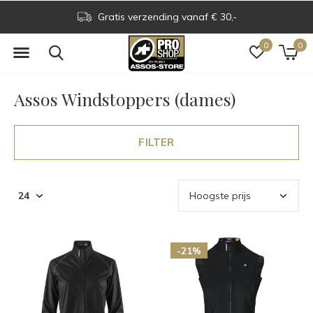
Gratis verzending vanaf € 30,-
0
0
Assos Windstoppers (dames)
FILTER
-21%