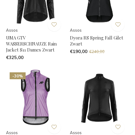
Assos
Assos
UMA GTV
Dyora RS Spring Fall Gilet
WASSERSCHNAUZE Rain
Zwart
Jacket S11 Dames Zwart
€190,00
€240,00
€325,00
-30%
Assos
Assos