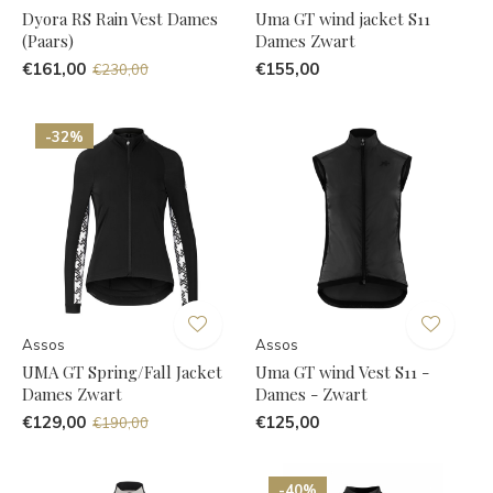
Dyora RS Rain Vest Dames
Uma GT wind jacket S11
(Paars)
Dames Zwart
€161,00
€155,00
€230,00
-32%
Assos
Assos
UMA GT Spring/Fall Jacket
Uma GT wind Vest S11 -
Dames Zwart
Dames - Zwart
€129,00
€125,00
€190,00
-40%