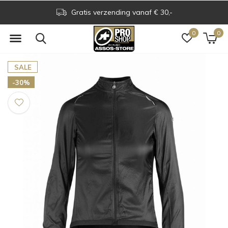
Gratis verzending vanaf € 30,-
0
0
SALE
-30%