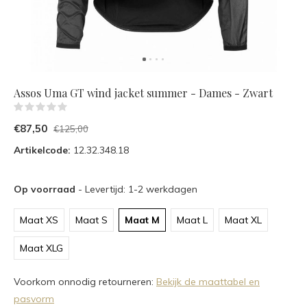
Assos Uma GT wind jacket summer - Dames - Zwart
(0)
€87,50
€125,00
Artikelcode:
12.32.348.18
Op voorraad
- Levertijd: 1-2 werkdagen
Maat XS
Maat S
Maat M
Maat L
Maat XL
Maat XLG
Voorkom onnodig retourneren:
Bekijk de maattabel en
pasvorm