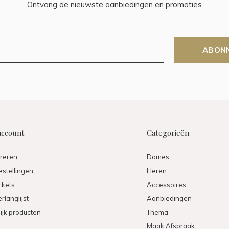
Ontvang de nieuwste aanbiedingen en promoties
ABON
account
Categorieën
treren
Dames
estellingen
Heren
ickets
Accessoires
rlanglijst
Aanbiedingen
ijk producten
Thema
Maak Afspraak