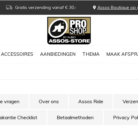
Gratis verzending vanaf € 30,-
Assos Boutique op 
ACCESSOIRES
AANBIEDINGEN
THEMA
MAAK AFSPR
de vragen
Over ons
Assos Ride
Verzen
akantie Checklist
Betaalmethoden
Privacy Pol