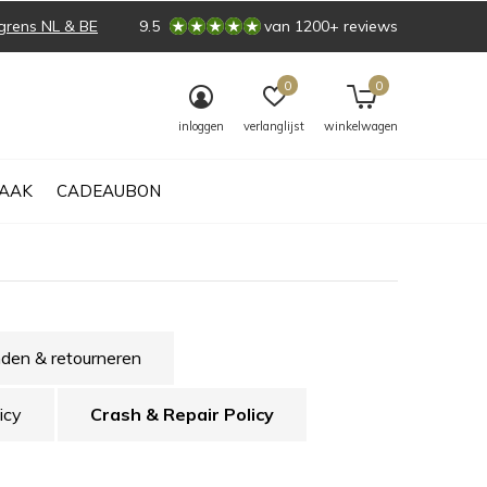
grens NL & BE
9.5
van 1200+ reviews
0
0
inloggen
verlanglijst
winkelwagen
AAK
CADEAUBON
den & retourneren
icy
Crash & Repair Policy