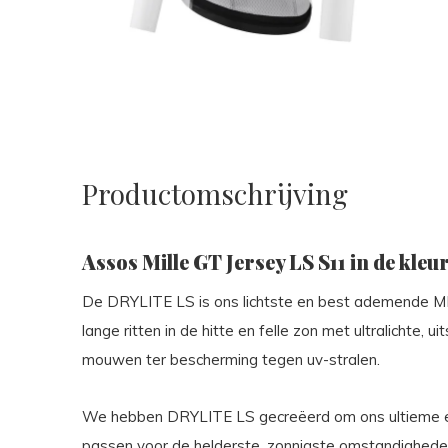
Productomschrijving
Assos Mille GT Jersey LS S11 in de kleu
De DRYLITE LS is ons lichtste en best ademende MI
lange ritten in de hitte en felle zon met ultralichte
mouwen ter bescherming tegen uv-stralen.
We hebben DRYLITE LS gecreëerd om ons ultieme e
passen voor de helderste, zonnigste omstandighed