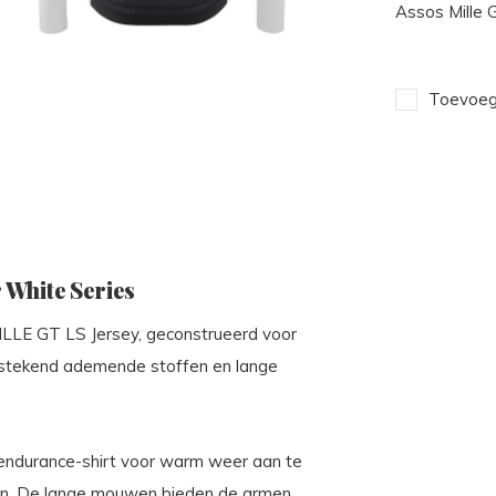
Assos Mille 
Toevoege
r White Series
LLE GT LS Jersey, geconstrueerd voor
, uitstekend ademende stoffen en lange
ndurance-shirt voor warm weer aan te
en. De lange mouwen bieden de armen