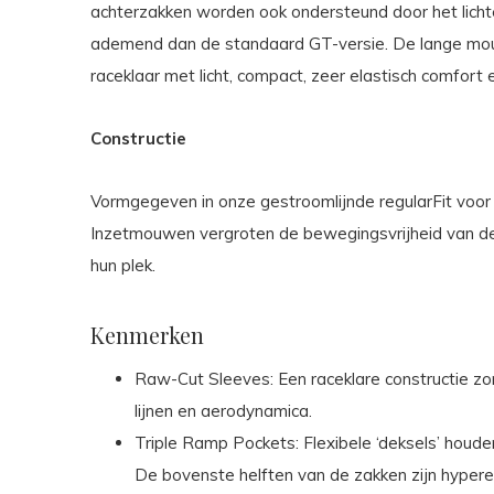
achterzakken worden ook ondersteund door het lichte
ademend dan de standaard GT-versie. De lange mou
raceklaar met licht, compact, zeer elastisch comfor
Constructie
Vormgegeven in onze gestroomlijnde regularFit voor t
Inzetmouwen vergroten de bewegingsvrijheid van d
hun plek.
Kenmerken
Raw-Cut Sleeves: Een raceklare constructie z
lijnen en aerodynamica.
Triple Ramp Pockets: Flexibele ‘deksels’ houden 
De bovenste helften van de zakken zijn hypere