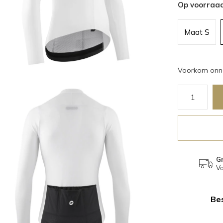
Op voorraa
Maat S
Voorkom onno
Gr
Va
Bes