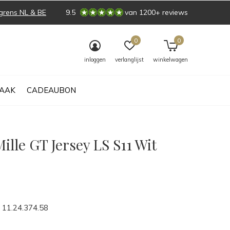
grens NL & BE
9.5
van 1200+ reviews
0
0
inloggen
verlanglijst
winkelwagen
AAK
CADEAUBON
ille GT Jersey LS S11 Wit
0)
11.24.374.58