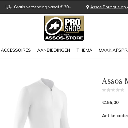
Gratis verzending vanaf € 30,-
Assos Boutique op 
ACCESSOIRES
AANBIEDINGEN
THEMA
MAAK AFSPR
Assos M
(
€155,00
Artikelcode: