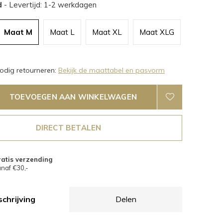
d
- Levertijd: 1-2 werkdagen
Maat M
Maat L
Maat XL
Maat XLG
dig retourneren:
Bekijk de maattabel en pasvorm
TOEVOEGEN AAN WINKELWAGEN
DIRECT BETALEN
atis verzending
naf €30,-
chrijving
Delen