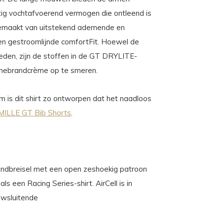
ig vochtafvoerend vermogen die ontleend is
gemaakt van uitstekend ademende en
een gestroomlijnde comfortFit. Hoewel de
den, zijn de stoffen in de GT DRYLITE-
nnebrandcrème op te smeren.
is dit shirt zo ontworpen dat het naadloos
MILLE GT Bib Shorts
.
t rondbreisel met een open zeshoekig patroon
ls een Racing Series-shirt. AirCell is in
uwsluitende