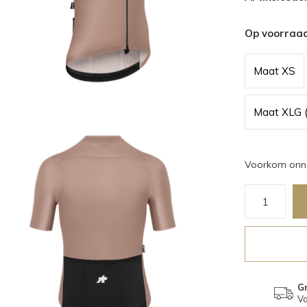
Op voorraa
Maat XS
Maat XLG 
Voorkom onno
Gr
Va