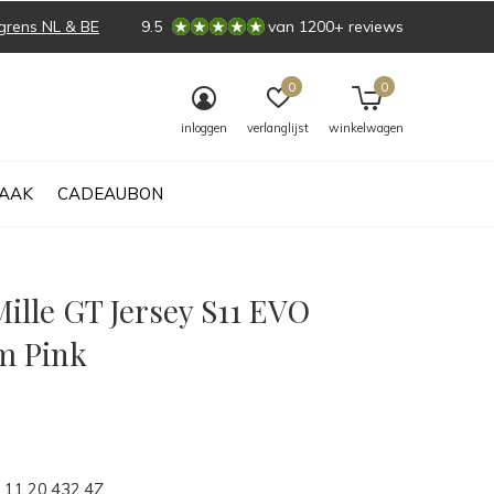
grens NL & BE
9.5
van 1200+ reviews
0
0
inloggen
verlanglijst
winkelwagen
AAK
CADEAUBON
ille GT Jersey S11 EVO
m Pink
0)
11.20.432.4Z