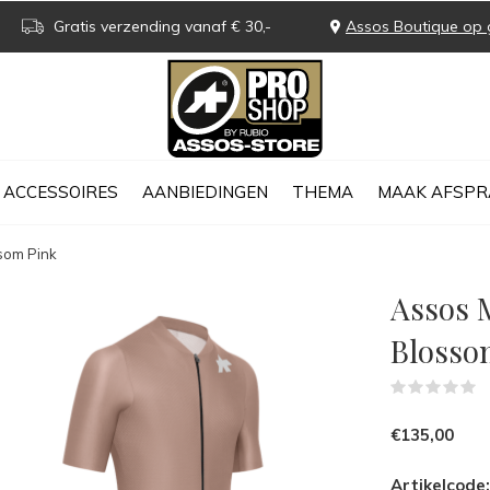
Gratis verzending vanaf € 30,-
Assos Boutique op 
ACCESSOIRES
AANBIEDINGEN
THEMA
MAAK AFSPR
som Pink
Assos M
Blosso
(
€135,00
Artikelcode: