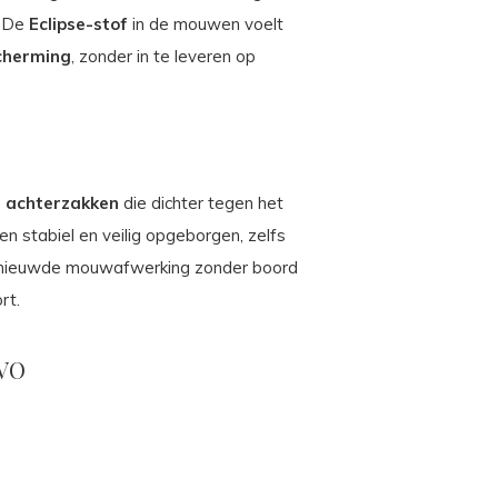
. De
Eclipse-stof
in de mouwen voelt
cherming
, zonder in te leveren op
e achterzakken
die dichter tegen het
len stabiel en veilig opgeborgen, zelfs
vernieuwde mouwafwerking zonder boord
rt.
EVO