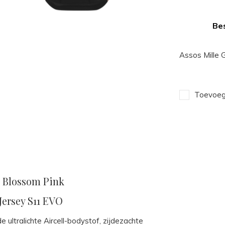
Bes
Assos Mille 
Toevoege
ur Blossom Pink
Jersey S11 EVO
 ultralichte Aircell-bodystof, zijdezachte