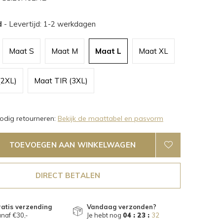
d
- Levertijd: 1-2 werkdagen
Maat S
Maat M
Maat L
Maat XL
(2XL)
Maat TIR (3XL)
dig retourneren:
Bekijk de maattabel en pasvorm
TOEVOEGEN AAN WINKELWAGEN
DIRECT BETALEN
atis verzending
Vandaag verzonden?
naf €30,-
Je hebt nog
04 : 23 :
32