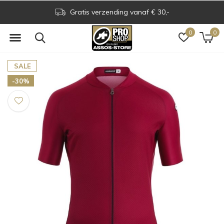
Gratis verzending vanaf € 30,-
0
0
SALE
-30%