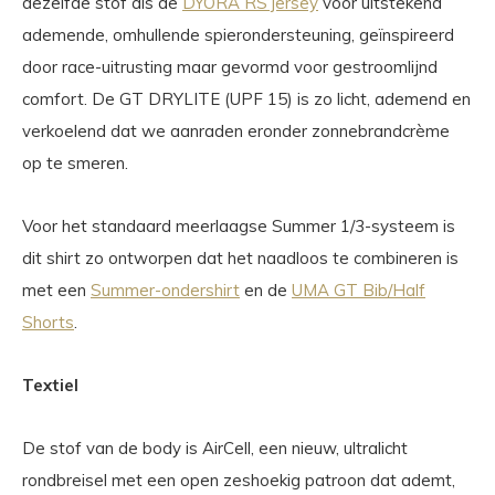
dezelfde stof als de
DYORA RS jersey
voor uitstekend
ademende, omhullende spierondersteuning, geïnspireerd
door race-uitrusting maar gevormd voor gestroomlijnd
comfort. De GT DRYLITE (UPF 15) is zo licht, ademend en
verkoelend dat we aanraden eronder zonnebrandcrème
op te smeren.
Voor het standaard meerlaagse Summer 1/3-systeem is
dit shirt zo ontworpen dat het naadloos te combineren is
met een
Summer-ondershirt
en de
UMA GT Bib/Half
Shorts
.
Textiel
De stof van de body is AirCell, een nieuw, ultralicht
rondbreisel met een open zeshoekig patroon dat ademt,