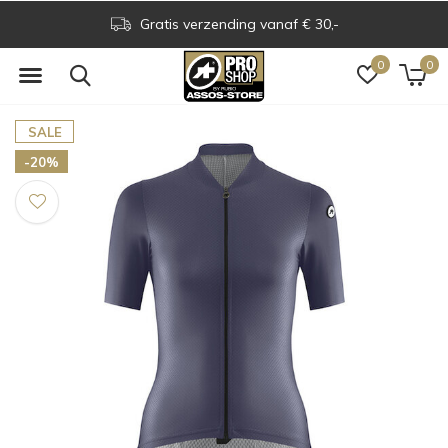
Gratis verzending vanaf € 30,-
0
0
SALE
-20%