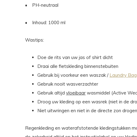
•
PH-neutraal
•
Inhoud: 1000 ml
Wastips:
Doe de rits van uw jas of shirt dicht
Draai alle fietskleding binnenstebuiten
Gebruik bij voorkeur een waszak /
Laundry Bag
Gebruik nooit wasverzachter
Gebruik altijd
vloeibaar
wasmiddel (Active Wea
Droog uw kleding op een wasrek (niet in de dr
Niet uitwringen en niet in de directe zon droge
Regenkleding en waterafstotende kledingstukken mog
de zekerheid altijd op het instructielabel op uw kledi