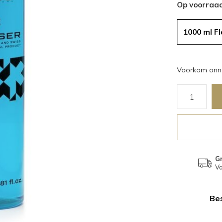
Op voorraa
1000 ml F
Voorkom onno
Gr
Va
Bes