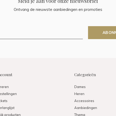
Meld je aan voor onze nieuwsbrief
Ontvang de nieuwste aanbiedingen en promoties
ABON
account
Categorieën
treren
Dames
estellingen
Heren
ickets
Accessoires
rlanglijst
Aanbiedingen
ijk producten
Thema