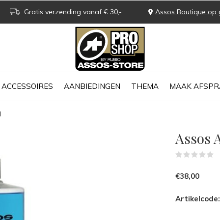
Gratis verzending vanaf € 30,-
Assos Boutique op 
ACCESSOIRES
AANBIEDINGEN
THEMA
MAAK AFSPR
l
Assos 
(
€38,00
Artikelcode: