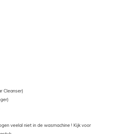
r Cleanser)
oger)
n
en veelal niet in de wasmachine ! Kijk voor
ngstuk.