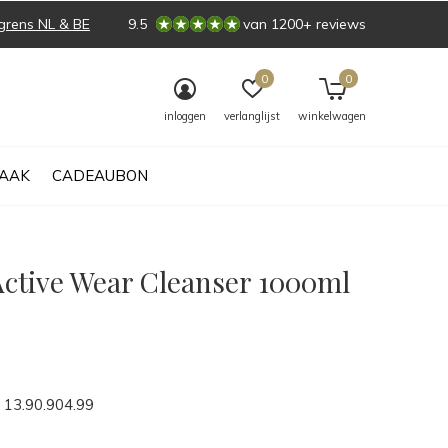
grens NL & BE
9.5
van 1200+ reviews
0
0
inloggen
verlanglijst
winkelwagen
AAK
CADEAUBON
Active Wear Cleanser 1000ml
0)
13.90.904.99