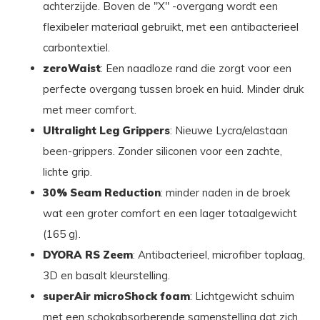
achterzijde. Boven de "X" -overgang wordt een
flexibeler materiaal gebruikt, met een antibacterieel
carbontextiel.
zeroWaist
: Een naadloze rand die zorgt voor een
perfecte overgang tussen broek en huid. Minder druk
met meer comfort.
Ultralight Leg Grippers
: Nieuwe Lycra/elastaan
been-grippers. Zonder siliconen voor een zachte,
lichte grip.
30% Seam Reduction
: minder naden in de broek
wat een groter comfort en
een lager totaalgewicht
(165 g).
DYORA RS Zeem
: Antibacterieel, microfiber toplaag,
3D en basalt kleurstelling.
superAir microShock foam
: Lichtgewicht schuim
met een schokabsorberende samenstelling dat zich