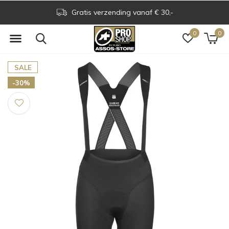
Assos Boutique op grens NL & BE
0
0
SALE
-30%