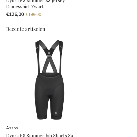
Dyora RS Summer SS Jersey
Damesshirt Zwart
€126,00
€180,00
Recente artikelen
Assos
Dyora RS Summer bib Shorts S9