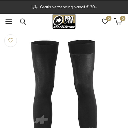
Gratis verzending vanaf € 30,-
0
0