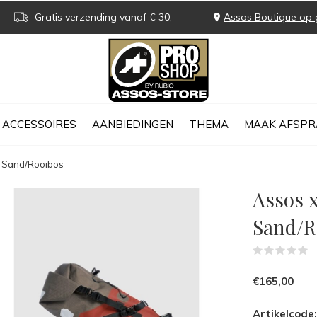
Gratis verzending vanaf € 30,-
Assos Boutique op 
ACCESSOIRES
AANBIEDINGEN
THEMA
MAAK AFSPR
k Sand/Rooibos
Assos x
Sand/R
(
€165,00
Artikelcode: