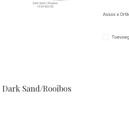
Assos x Ortl
Toevoege
L Dark Sand/Rooibos