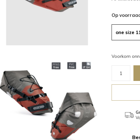
Op voorraa
one size 1
Voorkom onno
Gr
Va
Bes