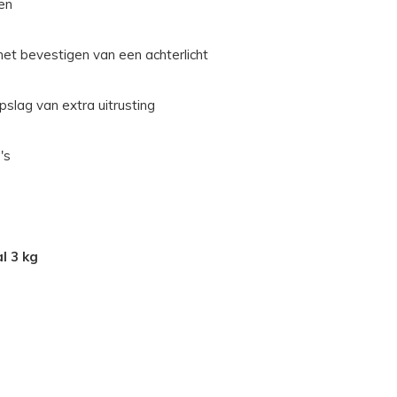
en
het bevestigen van een achterlicht
pslag van extra uitrusting
's
l 3 kg