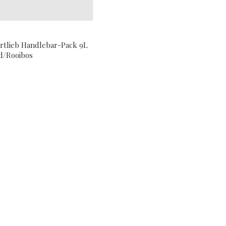
Ortlieb Handlebar-Pack 9L
d/Rooibos