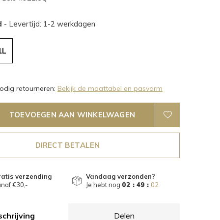
d
- Levertijd: 1-2 werkdagen
1L
dig retourneren:
Bekijk de maattabel en pasvorm
TOEVOEGEN AAN WINKELWAGEN
DIRECT BETALEN
atis verzending
Vandaag verzonden?
naf €30,-
Je hebt nog
02 : 49 :
01
chrijving
Delen