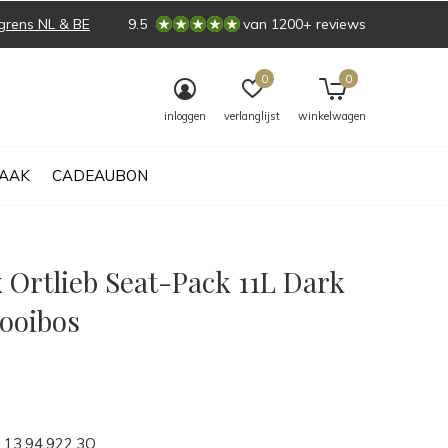
grens NL & BE
9.5
van 1200+ reviews
0
0
inloggen
verlanglijst
winkelwagen
AAK
CADEAUBON
 Ortlieb Seat-Pack 11L Dark
ooibos
0)
13.94.922.3Q