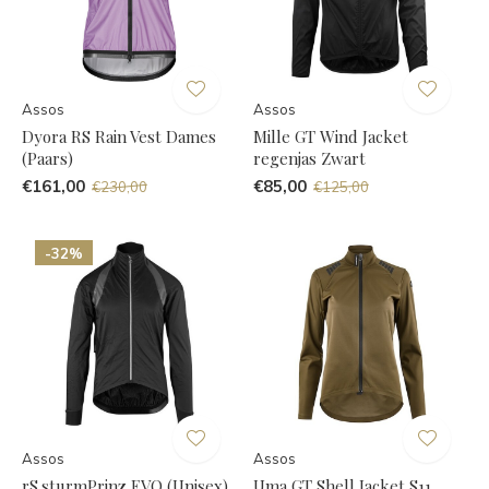
Assos
Assos
Dyora RS Rain Vest Dames
Mille GT Wind Jacket
(Paars)
regenjas Zwart
€161,00
€85,00
€230,00
€125,00
-32%
Assos
Assos
rS.sturmPrinz EVO (Unisex)
Uma GT Shell Jacket S11