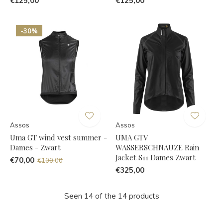
€125,00
€125,00
-30%
Assos
Assos
Uma GT wind vest summer -
UMA GTV
Dames - Zwart
WASSERSCHNAUZE Rain
Jacket S11 Dames Zwart
€70,00
€100,00
€325,00
Seen 14 of the 14 products