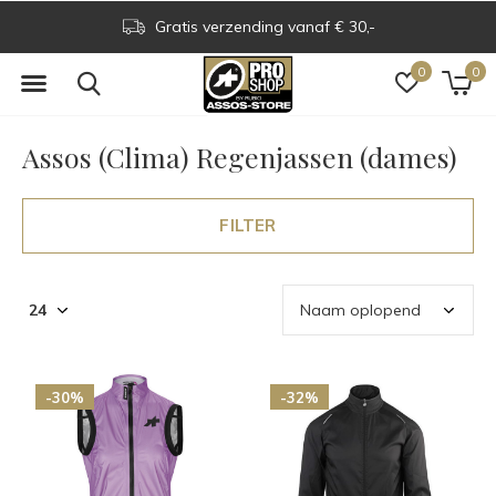
Gratis verzending vanaf € 30,-
0
0
Assos (Clima) Regenjassen (dames)
FILTER
-30%
-32%