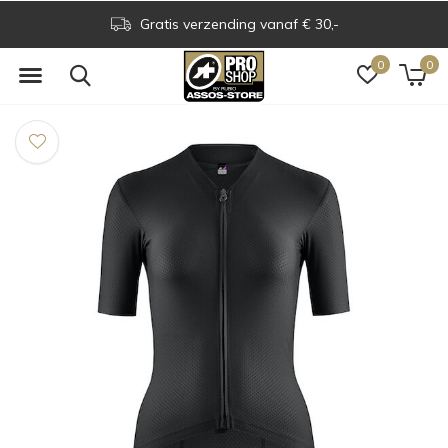
Gratis verzending vanaf € 30,-
0
0