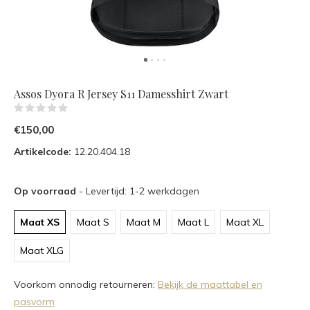
Assos Dyora R Jersey S11 Damesshirt Zwart
(0)
€150,00
Artikelcode:
12.20.404.18
Op voorraad
- Levertijd: 1-2 werkdagen
Maat XS
Maat S
Maat M
Maat L
Maat XL
Maat XLG
Voorkom onnodig retourneren:
Bekijk de maattabel en
pasvorm