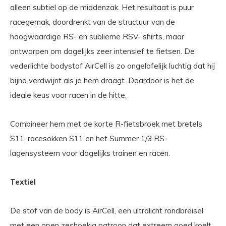
alleen subtiel op de middenzak. Het resultaat is puur
racegemak, doordrenkt van de structuur van de
hoogwaardige RS- en sublieme RSV- shirts, maar
ontworpen om dagelijks zeer intensief te fietsen. De
vederlichte bodystof AirCell is zo ongelofelijk luchtig dat hij
bijna verdwijnt als je hem draagt. Daardoor is het de
ideale keus voor racen in de hitte.
Combineer hem met de korte R-fietsbroek met bretels
S11, racesokken S11 en het Summer 1/3 RS-
lagensysteem voor dagelijks trainen en racen.
Textiel
De stof van de body is AirCell, een ultralicht rondbreisel
met een open zeshoekig patroon dat extreem goed koelt