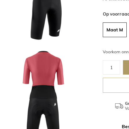
Op voorraa
Maat M
Voorkom onno
Gr
Va
Bes