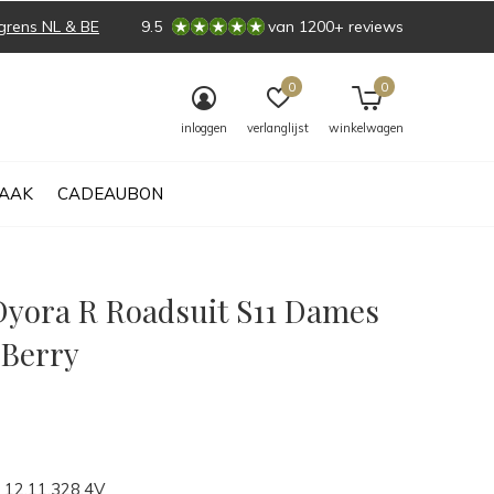
grens NL & BE
9.5
van 1200+ reviews
0
0
inloggen
verlanglijst
winkelwagen
AAK
CADEAUBON
Dyora R Roadsuit S11 Dames
 Berry
0)
12.11.328.4V