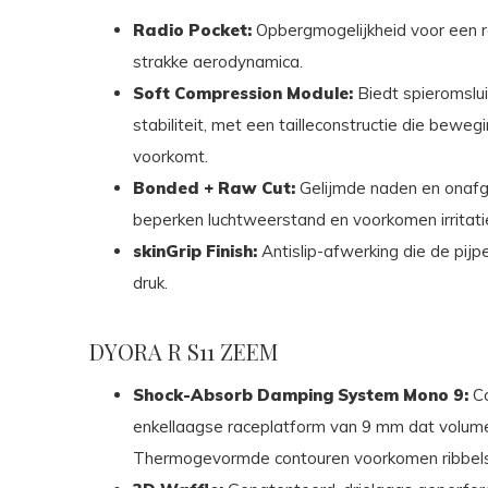
Radio Pocket:
Opbergmogelijkheid voor een ra
strakke aerodynamica.
Soft Compression Module:
Biedt spieromslui
stabiliteit, met een tailleconstructie die beweg
voorkomt.
Bonded + Raw Cut:
Gelijmde naden en onafg
beperken luchtweerstand en voorkomen irritati
skinGrip Finish:
Antislip-afwerking die de pij
druk.
DYORA R S11 ZEEM
Shock-Absorb Damping System Mono 9:
Co
enkellaagse raceplatform van 9 mm dat volume
Thermogevormde contouren voorkomen ribbels e