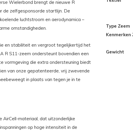
Textiel
erse Wielerbond brengt de nieuwe R
 de zelfgesponsorde startlijn. De
koelende luchtstroom en aerodynamica –
Type Zeem
 warme omstandigheden.
Kenmerken
n stabiliteit en vergroot tegelijkertijd het
Gewicht
DYORA R S11-zeem ondersteunt bovendien een
te vormgeving die extra ondersteuning biedt
rzien van onze gepatenteerde, vrij zwevende
eebeweegt in plaats van tegen je in te
AirCell-materiaal, dat uitzonderlijke
s inspanningen op hoge intensiteit in de