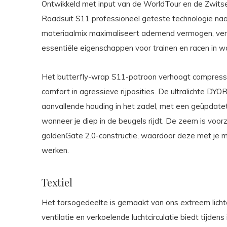
Ontwikkeld met input van de WorldTour en de Zwits
Roadsuit S11 professioneel geteste technologie naar
materiaalmix maximaliseert ademend vermogen, ver
essentiële eigenschappen voor trainen en racen in
Het butterfly-wrap S11-patroon verhoogt compressie e
comfort in agressieve rijposities. De ultralichte 
aanvallende houding in het zadel, met een geüpdate
wanneer je diep in de beugels rijdt. De zeem is voo
goldenGate 2.0-constructie, waardoor deze met je m
werken.
Textiel
Het torsogedeelte is gemaakt van ons extreem lichte 
ventilatie en verkoelende luchtcirculatie biedt tijden