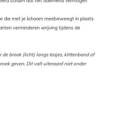
reerd schuim dat het ademend vermogen
ie die met je lichaam meebeweegt in plaats
anten verminderen wrijving tijdens de
de broek (licht) langs tasjes, klittenband of
roek geven. Dit valt uiteraard niet onder