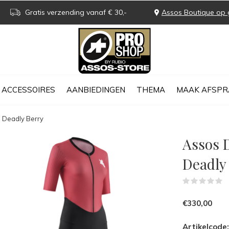
Gratis verzending vanaf € 30,-
Assos Boutique op 
ACCESSOIRES
AANBIEDINGEN
THEMA
MAAK AFSPR
 Deadly Berry
Assos 
Deadly
(
€330,00
Artikelcode: