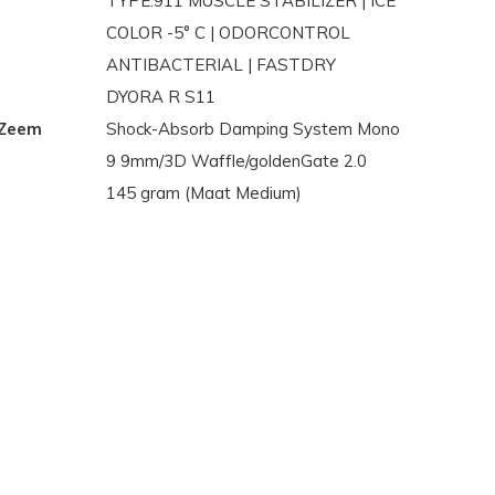
TYPE.911 MUSCLE STABILIZER | ICE
COLOR -5° C | ODORCONTROL
ANTIBACTERIAL | FASTDRY
DYORA R S11
 Zeem
Shock-Absorb Damping System Mono
9 9mm/3D Waffle/goldenGate 2.0
145 gram (Maat Medium)