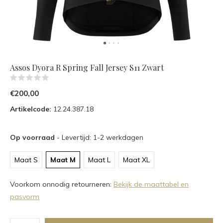
Assos Dyora R Spring Fall Jersey S11 Zwart
(0)
€200,00
Artikelcode:
12.24.387.18
Op voorraad
- Levertijd: 1-2 werkdagen
Maat S
Maat M
Maat L
Maat XL
Voorkom onnodig retourneren:
Bekijk de maattabel en
pasvorm