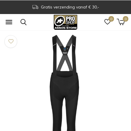
Assos Boutique op grens NL & BE
0
0