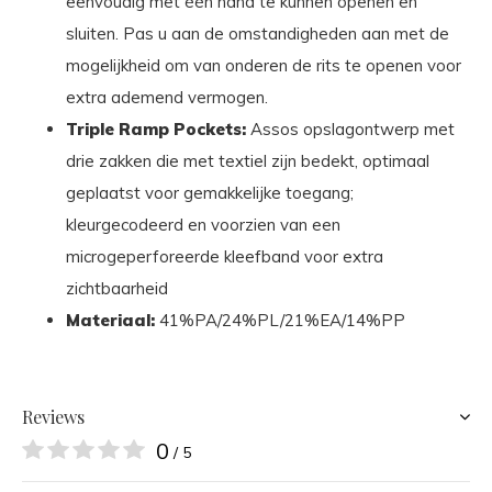
eenvoudig met één hand te kunnen openen en
sluiten. Pas u aan de omstandigheden aan met de
mogelijkheid om van onderen de rits te openen voor
extra ademend vermogen.
Triple Ramp Pockets:
Assos opslagontwerp met
drie zakken die met textiel zijn bedekt, optimaal
geplaatst voor gemakkelijke toegang;
kleurgecodeerd en voorzien van een
microgeperforeerde kleefband voor extra
zichtbaarheid
Materiaal:
41%PA/24%PL/21%EA/14%PP
Reviews
0
/ 5