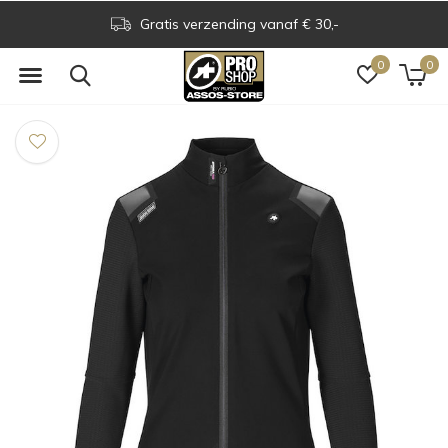
Assos Boutique op grens NL & BE
0
0