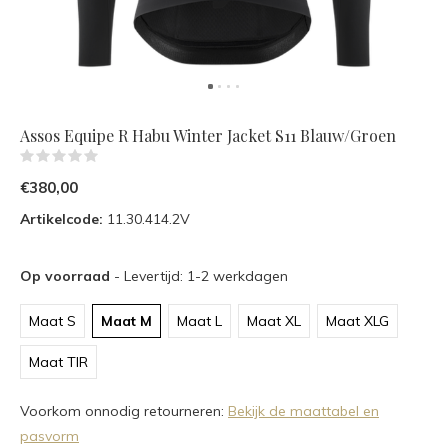
Assos Equipe R Habu Winter Jacket S11 Blauw/Groen
(0)
€380,00
Artikelcode:
11.30.414.2V
Op voorraad
- Levertijd: 1-2 werkdagen
Maat S
Maat M
Maat L
Maat XL
Maat XLG
Maat TIR
Voorkom onnodig retourneren:
Bekijk de maattabel en
pasvorm