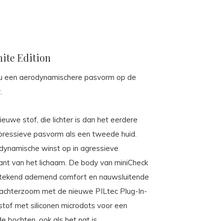
hite Edition
nu een aerodynamischere pasvorm op de
.
ieuwe stof, die lichter is dan het eerdere
pressieve pasvorm als een tweede huid.
odynamische winst op in agressieve
ant van het lichaam. De body van miniCheck
uitstekend ademend comfort en nauwsluitende
e achterzoom met de nieuwe PILtec Plug-In-
stof met siliconen microdots voor een
e bochten, ook als het nat is.