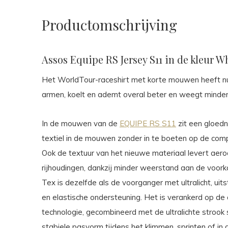
Productomschrijving
Assos Equipe RS Jersey S11 in de kleur W
Het WorldTour-raceshirt met korte mouwen heeft 
armen, koelt en ademt overal beter en weegt minder
In de mouwen van de
EQUIPE RS S11
zit een gloedn
textiel in de mouwen zonder in te boeten op de com
Ook de textuur van het nieuwe materiaal levert aer
rijhoudingen, dankzij minder weerstand aan de voork
Tex is dezelfde als de voorganger met ultralicht, 
en elastische ondersteuning. Het is verankerd op d
technologie, gecombineerd met de ultralichte strook 
stabiele pasvorm tijdens het klimmen, sprinten of in d