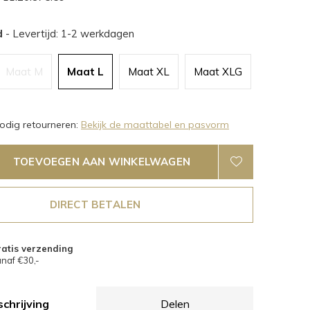
d
- Levertijd: 1-2 werkdagen
Maat M
Maat L
Maat XL
Maat XLG
dig retourneren:
Bekijk de maattabel en pasvorm
TOEVOEGEN AAN WINKELWAGEN
DIRECT BETALEN
atis verzending
naf €30,-
chrijving
Delen