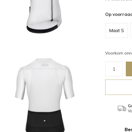
Op voorraa
Maat S
Voorkom onno
Gr
Va
Bes