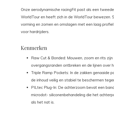
Onze aerodynamische racingFit past als een tweede 
WorldTour en heeft zich in de WorldTour bewezen. 
vorming en zomen en omslagen met een laag profiel 
voor hardrijders.
Kenmerken
Raw Cut & Bonded: Mouwen, zoom en rits zijn 
overgangsranden ontbreken en de lijnen over het 
Triple Ramp Pockets: In de zakken genaaide pa
de inhoud veilig en stabiel te beschermen teg
PILtec Plug-In: De achterzoom bevat een band
microdot- siliconenbehandeling die het achterpa
als het nat is.