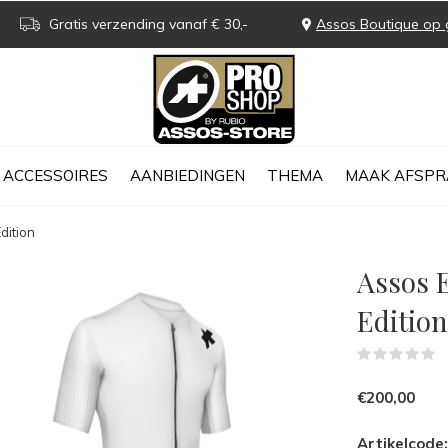
Gratis verzending vanaf € 30,-
Assos Boutique op 
ACCESSOIRES
AANBIEDINGEN
THEMA
MAAK AFSPR
dition
Assos E
Edition
(
€200,00
Artikelcode: