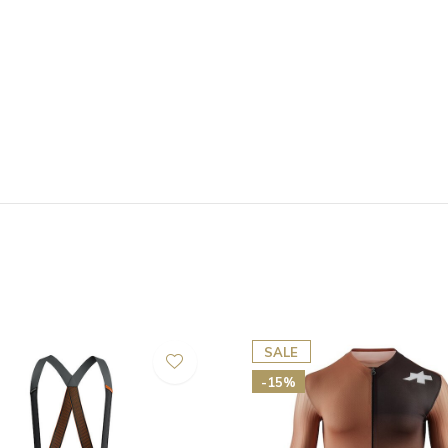
SALE
-15%