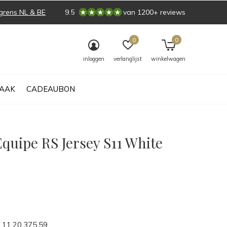
grens NL & BE
9.5
van 1200+ reviews
0
0
inloggen
verlanglijst
winkelwagen
AAK
CADEAUBON
quipe RS Jersey S11 White
0)
11.20.375.59