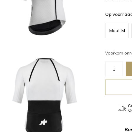
Op voorraa
Maat M
Voorkom onno
Gr
Va
Bes