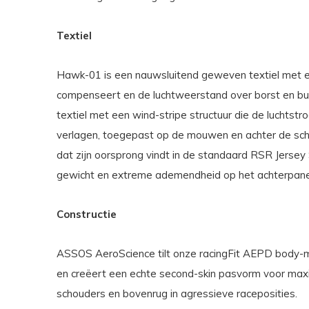
Textiel
Hawk-01 is een nauwsluitend geweven textiel met een
compenseert en de luchtweerstand over borst en buik
textiel met een wind-stripe structuur die de luchts
verlagen, toegepast op de mouwen en achter de schoud
dat zijn oorsprong vindt in de standaard RSR Jersey
gewicht en extreme ademendheid op het achterpane
Constructie
ASSOS AeroScience tilt onze racingFit AEPD body-m
en creëert een echte second-skin pasvorm voor max
schouders en bovenrug in agressieve raceposities.