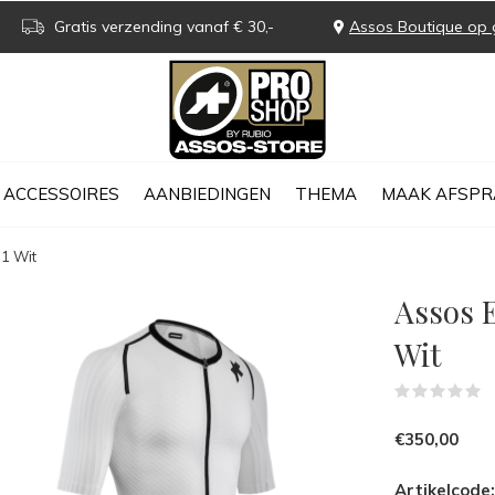
Gratis verzending vanaf € 30,-
Assos Boutique op 
ACCESSOIRES
AANBIEDINGEN
THEMA
MAAK AFSPR
1 Wit
Assos 
Wit
(
€350,00
Artikelcode: