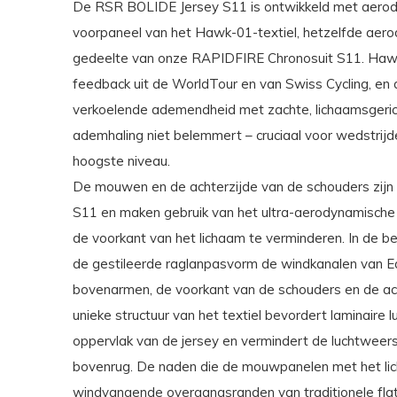
De RSR BOLIDE Jersey S11 is ontwikkeld met aerodyn
voorpaneel van het Hawk-01-textiel, hetzelfde aerod
gedeelte van onze RAPIDFIRE Chronosuit S11. Hawk-
feedback uit de WorldTour en van Swiss Cycling, en 
verkoelende ademendheid met zachte, lichaamsgeric
ademhaling niet belemmert – cruciaal voor wedstri
hoogste niveau.
De mouwen en de achterzijde van de schouders zij
S11 en maken gebruik van het ultra-aerodynamische
de voorkant van het lichaam te verminderen. In de be
de gestileerde raglanpasvorm de windkanalen van E
bovenarmen, de voorkant van de schouders en de ac
unieke structuur van het textiel bevordert laminaire l
oppervlak van de jersey en vermindert de luchtweer
bovenrug. De naden die de mouwpanelen met het lic
windvangende overgangsranden van traditionele fla