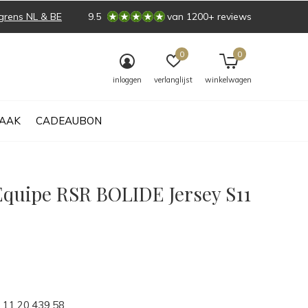
grens NL & BE
9.5
van 1200+ reviews
0
0
inloggen
verlanglijst
winkelwagen
AAK
CADEAUBON
Equipe RSR BOLIDE Jersey S11
0)
11.20.439.58