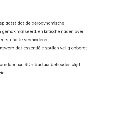
 geplaatst dat de aerodynamische
n gemaximaliseerd, en kritische naden over
weerstand te verminderen;
ntwerp dat essentiële spullen veilig opbergt
waardoor hun 3D-structuur behouden blijft
id.