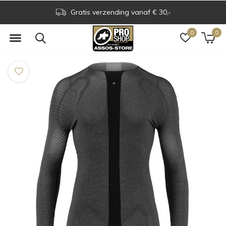
Assos Boutique op grens NL & BE
0
0