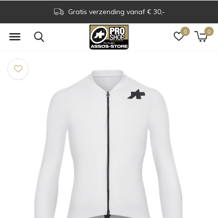
Gratis verzending vanaf € 30,-
0
0