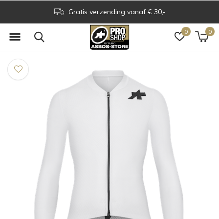
Gratis verzending vanaf € 30,-
0
0