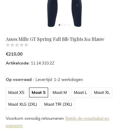
Assos Mille GT Spring Fall Bib Tights S11 Blauw
(0)
€210,00
Artikelcode:
11.14.310.2Z
Op voorraad
- Levertijd: 1-2 werkdagen
Maat XS
Maat S
Maat M
Maat L
Maat XL
Maat XLG (2XL)
Maat TIR (3XL)
Voorkom onnodig retourneren:
Bekijk de maattabel en
pasvorm