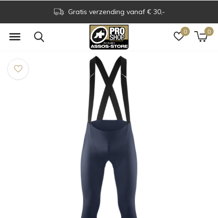
Gratis verzending vanaf € 30,-
0
0