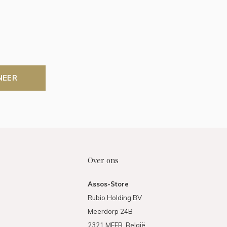
NEER
Over ons
Assos-Store
Rubio Holding BV
Meerdorp 24B
2321 MEER, België