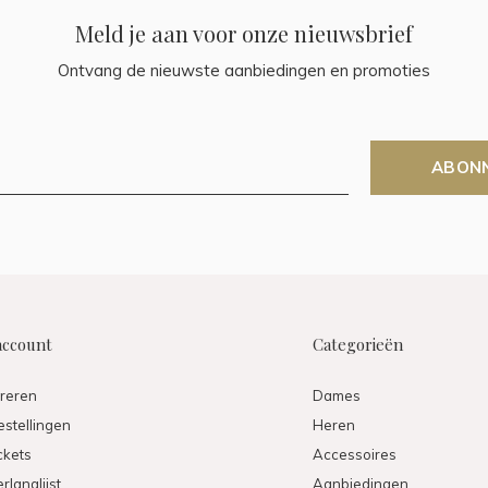
Meld je aan voor onze nieuwsbrief
Ontvang de nieuwste aanbiedingen en promoties
ABON
account
Categorieën
treren
Dames
estellingen
Heren
ickets
Accessoires
rlanglijst
Aanbiedingen