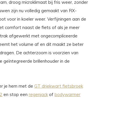
m, droog microklimaat bij fris weer, zonder
uwen zijn nu volledig gemaakt van RX-
oot voor in koeler weer. Verfijningen aan de
t comfort naast de fiets of als je meer
 strak afgewerkt met ongecompliceerde
eemt het volume af en dit maakt ze beter
dragen. De achterzoom is voorzien van
 de geïntegreerde brillenhouder in de
eer je hem met de
GT driekwart fietsbroek
C2
en stop een
regenjack
of
bodywarmer