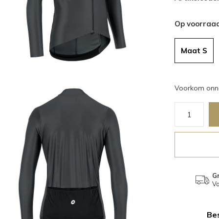
Op voorraa
Maat S
Voorkom onno
Gr
Va
Bes