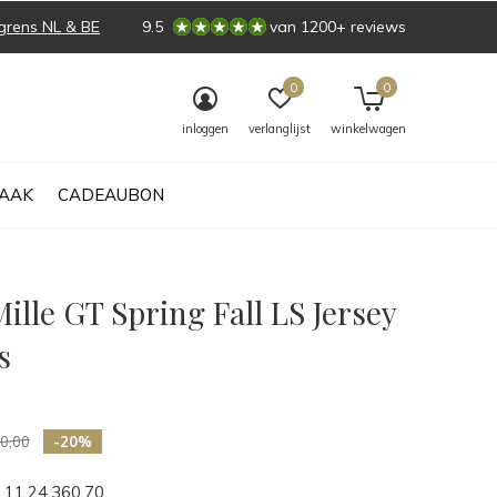
grens NL & BE
9.5
van 1200+ reviews
0
0
inloggen
verlanglijst
winkelwagen
AAK
CADEAUBON
ille GT Spring Fall LS Jersey
s
0)
0,00
-20%
11.24.360.70