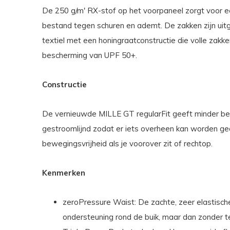
De 250 g/m' RX-stof op het voorpaneel zorgt voor ee
bestand tegen schuren en ademt. De zakken zijn uit
textiel met een honingraatconstructie die volle zakk
bescherming van UPF 50+.
Constructie
De vernieuwde MILLE GT regularFit geeft minder bep
gestroomlijnd zodat er iets overheen kan worden g
bewegingsvrijheid als je voorover zit of rechtop.
Kenmerken
zeroPressure Waist: De zachte, zeer elastische
ondersteuning rond de buik, maar dan zonder te