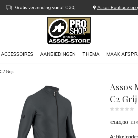
Gratis verzending vanaf € 30,-
Assos Boutique op 
ACCESSOIRES
AANBIEDINGEN
THEMA
MAAK AFSPR
C2 Grijs
Assos M
C2 Grij
(
€144,00
€18
Artikelcode: