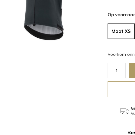
Op voorraa
Maat XS
Voorkom onno
Gr
Va
Bes