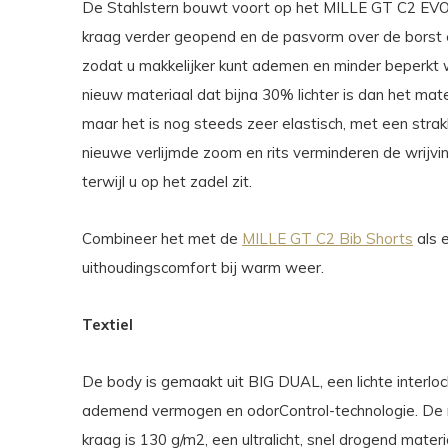
De Stahlstern bouwt voort op het MILLE GT C2 EVO
kraag verder geopend en de pasvorm over de borst e
zodat u makkelijker kunt ademen en minder beperkt
nieuw materiaal dat bijna 30% lichter is dan het mate
maar het is nog steeds zeer elastisch, met een stra
nieuwe verlijmde zoom en rits verminderen de wrijvin
terwijl u op het zadel zit.
Combineer het met de
MILLE GT C2 Bib Shorts
als 
uithoudingscomfort bij warm weer.
Textiel
De body is gemaakt uit BIG DUAL, een lichte interlo
ademend vermogen en odorControl-technologie. De
kraag is 130 g/m2, een ultralicht, snel drogend mat