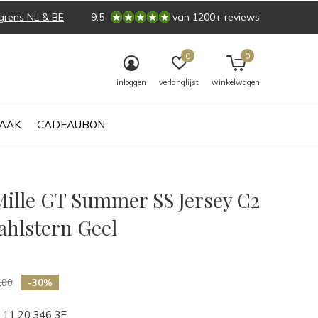
grens NL & BE
9.5
van 1200+ reviews
0
0
inloggen
verlanglijst
winkelwagen
AAK
CADEAUBON
Mille GT Summer SS Jersey C2
ahlstern Geel
0)
,00
-30%
11.20.346.3F