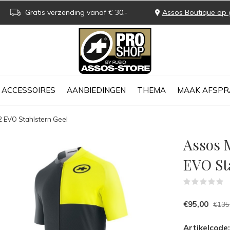
Gratis verzending vanaf € 30,-
Assos Boutique op 
ACCESSOIRES
AANBIEDINGEN
THEMA
MAAK AFSPR
2 EVO Stahlstern Geel
Assos 
EVO St
(
€95,00
€135
Artikelcode: