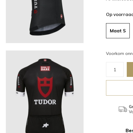
Op voorraa
Maat S
Voorkom onno
Gr
Va
Bes