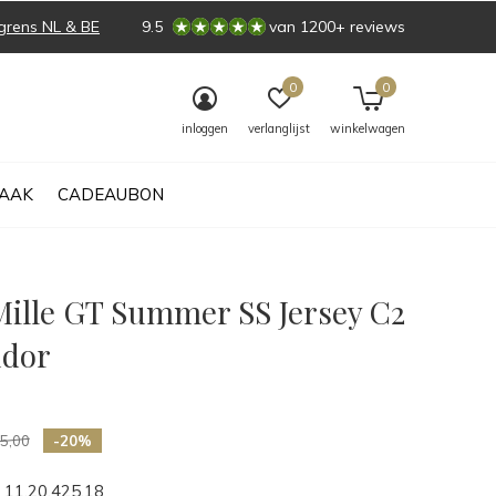
grens NL & BE
9.5
van 1200+ reviews
0
0
inloggen
verlanglijst
winkelwagen
AAK
CADEAUBON
Mille GT Summer SS Jersey C2
udor
0)
5,00
-20%
11.20.425.18