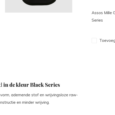
Assos Mille 
Series
Toevoege
d
in de kleur Black Series
asvorm, ademende stof en wrijvingsloze raw-
structie en minder wrijving.