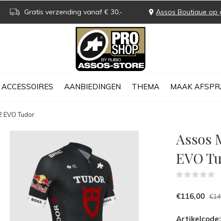
Gratis verzending vanaf € 30,-
Assos Boutique op 
ACCESSOIRES
AANBIEDINGEN
THEMA
MAAK AFSPR
2 EVO Tudor
Assos 
EVO T
(
€116,00
€14
Artikelcode: