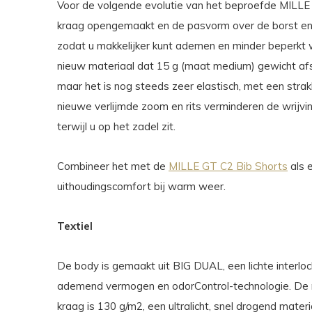
Voor de volgende evolutie van het beproefde MILLE
kraag opengemaakt en de pasvorm over de borst en 
zodat u makkelijker kunt ademen en minder beperkt
nieuw materiaal dat 15 g (maat medium) gewicht afs
maar het is nog steeds zeer elastisch, met een stra
nieuwe verlijmde zoom en rits verminderen de wrijvin
terwijl u op het zadel zit.
Combineer het met de
MILLE GT C2 Bib Shorts
als 
uithoudingscomfort bij warm weer.
Textiel
De body is gemaakt uit BIG DUAL, een lichte interlo
ademend vermogen en odorControl-technologie. De
kraag is 130 g/m2, een ultralicht, snel drogend mat