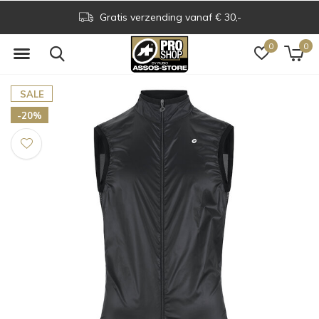
Gratis verzending vanaf € 30,-
0
0
SALE
-20%