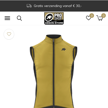
Gratis verzending vanaf € 30,-
0
0