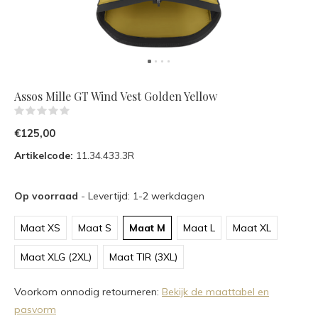
Assos Mille GT Wind Vest Golden Yellow
(0)
€125,00
Artikelcode:
11.34.433.3R
Op voorraad
- Levertijd: 1-2 werkdagen
Maat XS
Maat S
Maat M
Maat L
Maat XL
Maat XLG (2XL)
Maat TIR (3XL)
Voorkom onnodig retourneren:
Bekijk de maattabel en
pasvorm