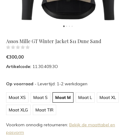
Assos Mille GT Winter Jacket S11 Dune Sand
(0)
€300,00
Artikelcode:
11.30.409.3O
Op voorraad
- Levertijd: 1-2 werkdagen
Maat XS
Maat S
Maat M
Maat L
Maat XL
Maat XLG
Maat TIR
Voorkom onnodig retourneren:
Bekijk de maattabel en
pasvorm