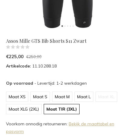
Assos Mille GTS Bib Shorts S11 Zwart
(0)
€225,00
€250,00
Artikelcode:
11.10.288.18
Op voorraad
- Levertijd: 1-2 werkdagen
Maat XS
Maat S
Maat M
Maat L
Maat XL
Maat XLG (2XL)
Maat TIR (3XL)
Voorkom onnodig retourneren:
Bekijk de maattabel en
pasvorm