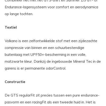
Combineer het met het GTS-shirt en Summer 1/3 GT- of
Endurance-lagensysteem voor comfort en aerodynamica
op lange tochten.
Textiel
Volkano is een zelfontwikkelde stof met een zijdezachte
compressie van binnen en een schuurbestendige
buitenlaag met UPF50+-bescherming in een volle,
matzwarte kleur. Dankzij de ingebouwde Mineral Tec in de
garens is er permanente odorControl.
Constructie
De GTS regularFit zit precies tussen een pure endurance-
pasvorm en een racingFit als een tweede huid in. Het is