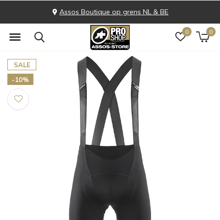
Assos Boutique op grens NL & BE
0
0
SALE
-10%