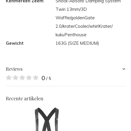
Kenmerken Zeem
Shock-Absorb Damping System
Twin 13mm/3D
Waffle/goldenGate
2.0/kraterCooler/whirlKrater/
kukuPenthouse
Gewicht
163G (SIZE MEDIUM)
Reviews
0
/ 5
Recente artikelen