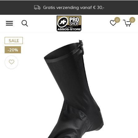
Gratis verzending vanaf € 30,-
0
0
SALE
-20%