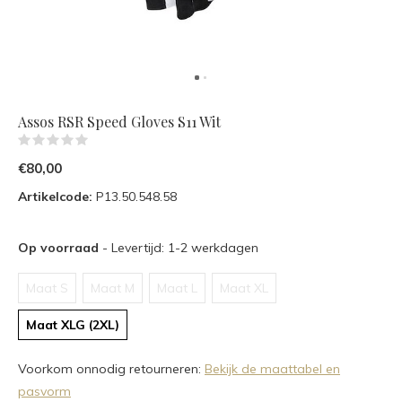
Assos RSR Speed Gloves S11 Wit
(0)
€80,00
Artikelcode:
P13.50.548.58
Op voorraad
- Levertijd: 1-2 werkdagen
Maat S
Maat M
Maat L
Maat XL
Maat XLG (2XL)
Voorkom onnodig retourneren:
Bekijk de maattabel en
pasvorm