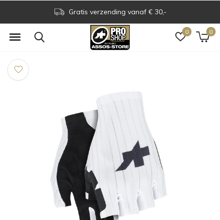
Gratis verzending vanaf € 30,-
0
0