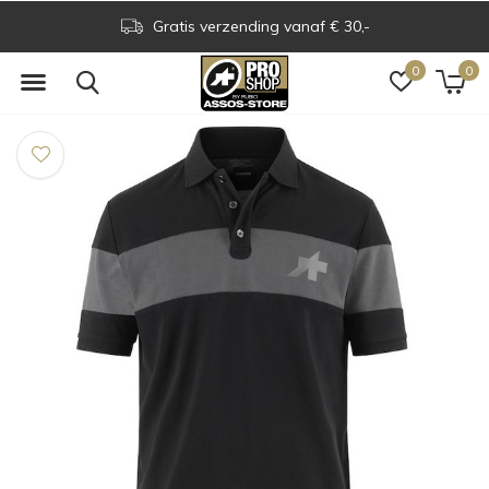
Gratis verzending vanaf € 30,-
0
0