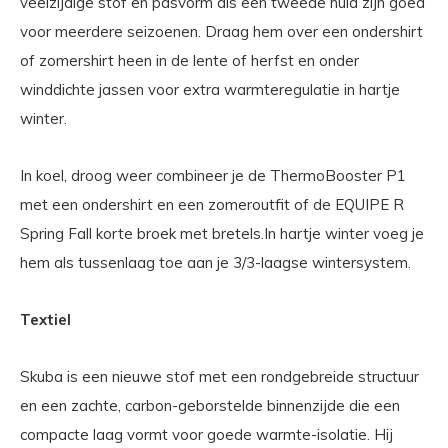
veelzijdige stof en pasvorm als een tweede huid zijn goed
voor meerdere seizoenen. Draag hem over een ondershirt
of zomershirt heen in de lente of herfst en onder
winddichte jassen voor extra warmteregulatie in hartje
winter.
In koel, droog weer combineer je de ThermoBooster P1
met een ondershirt en een zomeroutfit of de EQUIPE R
Spring Fall korte broek met bretels.In hartje winter voeg je
hem als tussenlaag toe aan je 3/3-laagse wintersystem.
Textiel
Skuba is een nieuwe stof met een rondgebreide structuur
en een zachte, carbon-geborstelde binnenzijde die een
compacte laag vormt voor goede warmte-isolatie. Hij