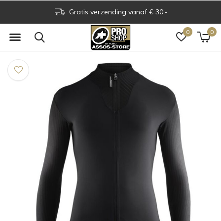
Gratis verzending vanaf € 30,-
0
0