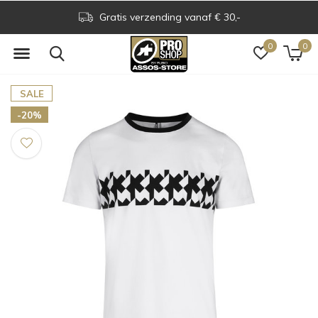
Gratis verzending vanaf € 30,-
0
0
SALE
-20%