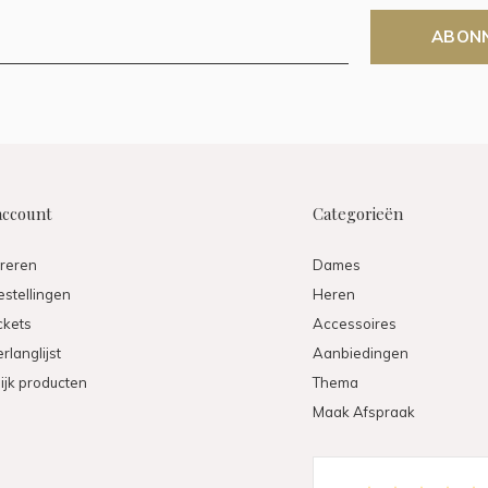
ABON
account
Categorieën
treren
Dames
estellingen
Heren
ickets
Accessoires
rlanglijst
Aanbiedingen
ijk producten
Thema
Maak Afspraak