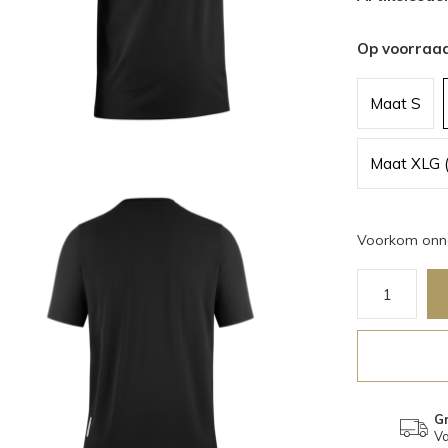
Op voorraa
Maat S
Maat XLG 
Voorkom onno
Gr
Va