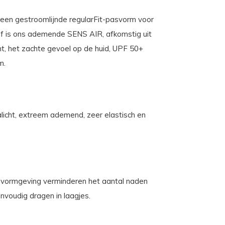
 een gestroomlijnde regularFit-pasvorm voor
tof is ons ademende SENS AIR, afkomstig uit
ht, het zachte gevoel op de huid, UPF 50+
m.
alicht, extreem ademend, zeer elastisch en
e vormgeving verminderen het aantal naden
nvoudig dragen in laagjes.