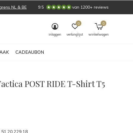
grens NL & BE
9.5
van 1200+ reviews
0
0
inloggen
verlanglijst
winkelwagen
AAK
CADEAUBON
Tactica POST RIDE T-Shirt T5
0)
51.20.229.18