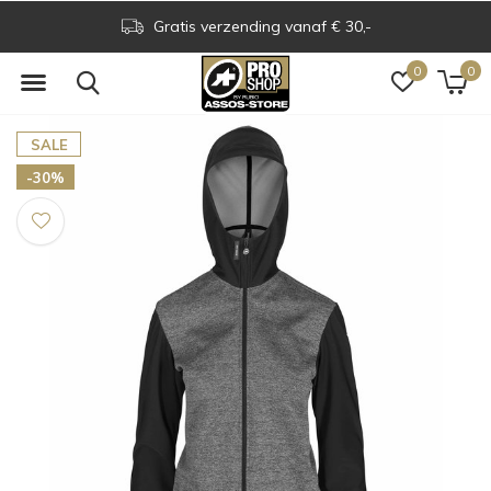
Gratis verzending vanaf € 30,-
0
0
SALE
-30%