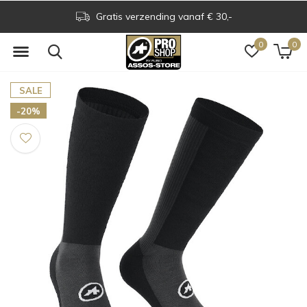
Gratis verzending vanaf € 30,-
0
0
SALE
-20%