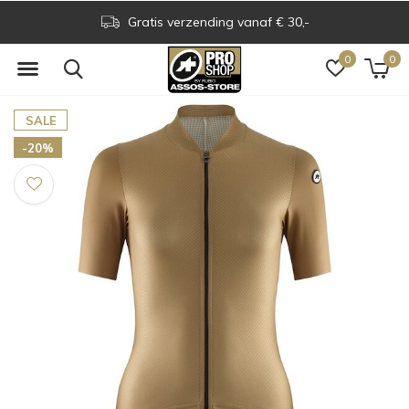
vanaf € 30,-
Assos Boutique op g
0
0
SALE
-20%