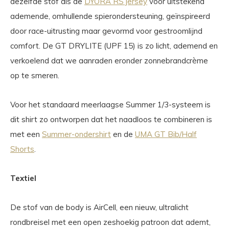
dezelfde stof als de
DYORA RS jersey
voor uitstekend
ademende, omhullende spierondersteuning, geïnspireerd
door race-uitrusting maar gevormd voor gestroomlijnd
comfort. De GT DRYLITE (UPF 15) is zo licht, ademend en
verkoelend dat we aanraden eronder zonnebrandcrème
op te smeren.
Voor het standaard meerlaagse Summer 1/3-systeem is
dit shirt zo ontworpen dat het naadloos te combineren is
met een
Summer-ondershirt
en de
UMA GT Bib/Half
Shorts
.
Textiel
De stof van de body is AirCell, een nieuw, ultralicht
rondbreisel met een open zeshoekig patroon dat ademt,