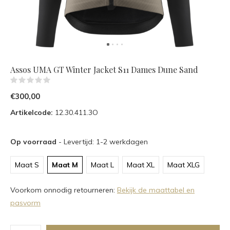
Assos UMA GT Winter Jacket S11 Dames Dune Sand
(0)
€300,00
Artikelcode:
12.30.411.3O
Op voorraad
- Levertijd: 1-2 werkdagen
Maat S
Maat M
Maat L
Maat XL
Maat XLG
Voorkom onnodig retourneren:
Bekijk de maattabel en
pasvorm