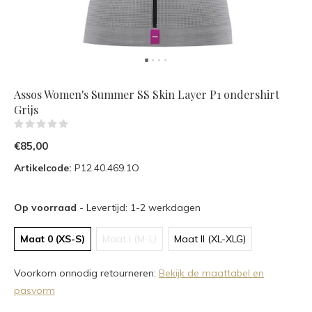
Assos Women's Summer SS Skin Layer P1 ondershirt
Grijs
(0)
€85,00
Artikelcode:
P12.40.469.1O
Op voorraad
- Levertijd: 1-2 werkdagen
Maat 0 (XS-S)
Maat I (M-L)
Maat II (XL-XLG)
Voorkom onnodig retourneren:
Bekijk de maattabel en
pasvorm