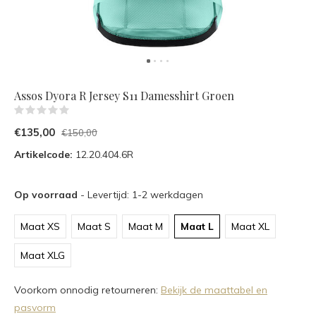
Assos Dyora R Jersey S11 Damesshirt Groen
(0)
€135,00
€150,00
Artikelcode:
12.20.404.6R
Op voorraad
- Levertijd: 1-2 werkdagen
Maat XS
Maat S
Maat M
Maat L
Maat XL
Maat XLG
Voorkom onnodig retourneren:
Bekijk de maattabel en
pasvorm