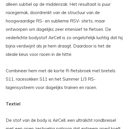
alleen subtiel op de middenzak. Het resultaat is puur
racegemak, doordrenkt van de structuur van de
hoogwaardige RS- en sublieme RSV- shirts, maar
ontworpen om dagelijks zeer intensief te fietsen. De
vederlichte bodystof AirCell is zo ongelofelijk luchtig dat hij
bijna verdwijnt als je hem draagt. Daardoor is het de
ideale keus voor racen in de hitte.
Combineer hem met de korte R-fietsbroek met bretels
S11, racesokken S11 en het Summer 1/3 RS-
lagensysteem voor dagelijks trainen en racen.
Textiel
De stof van de body is AirCell, een ultralicht rondbreisel
met een open zeshoekig patroon dat extreem goed koelt