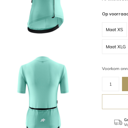
Op voorraa
Maat XS
Maat XLG
Voorkom onno
Gr
Va