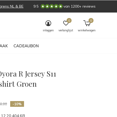
grens NL & BE
9.5
van 1200+ reviews
0
0
inloggen
verlanglijst
winkelwagen
AAK
CADEAUBON
yora R Jersey S11
hirt Groen
0)
0,00
-10%
12.20.404.6R