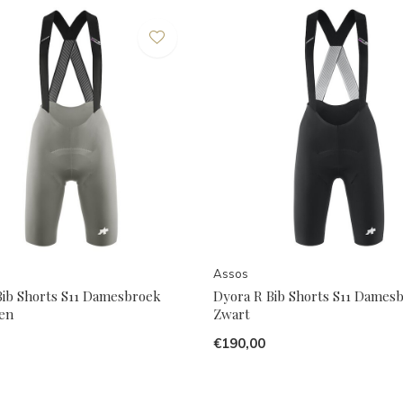
Assos
Bib Shorts S11 Damesbroek
Dyora R Bib Shorts S11 Dames
oen
Zwart
€190,00