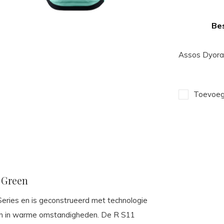
Bes
Assos Dyora 
Toevoege
o Green
Series en is geconstrueerd met technologie
cen in warme omstandigheden. De R S11