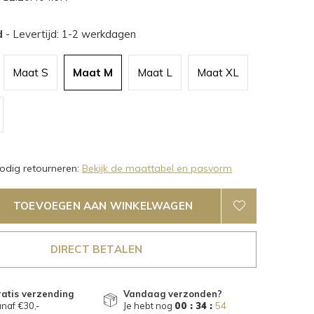
d
- Levertijd: 1-2 werkdagen
Maat S
Maat M
Maat L
Maat XL
dig retourneren:
Bekijk de maattabel en pasvorm
TOEVOEGEN AAN WINKELWAGEN
DIRECT BETALEN
atis verzending
Vandaag verzonden?
naf €30,-
Je hebt nog
00 : 34 :
53