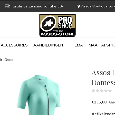
Gratis verzending vanaf € 30,-
Assos Boutique op 
ACCESSOIRES
AANBIEDINGEN
THEMA
MAAK AFSPR
irt Groen
Assos D
Damess
(
€135,00
€15
Artikelcode: