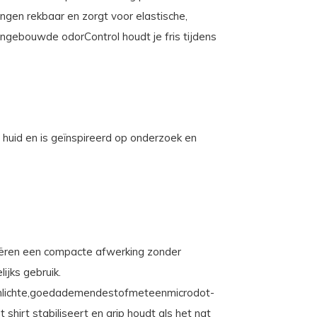
ingen rekbaar en zorgt voor elastische,
ingebouwde odorControl houdt je fris tijdens
uid en is geïnspireerd op onderzoek en
̈ren een compacte afwerking zonder
ijks gebruik.
nlichte,goedademendestofmeteenmicrodot-
shirt stabiliseert en grip houdt als het nat