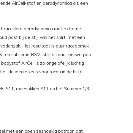
elende AirCell-stof en aerodynamica als een
t raceklare aerodynamica met extreme
d past bij de stijl van het shirt, met een
middenzak. Het resultaat is puur racegemak,
S- en sublieme RSV- shirts, maar ontworpen
bodystof AirCell is zo ongelofelijk luchtig
 het de ideale keus voor racen in de hitte.
els S11, racesokken S11 en het Summer 1/3
reisel met een open zeshoekig patroon dat