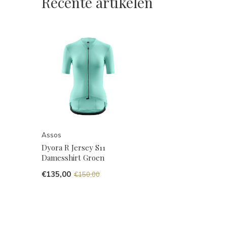
Recente artikelen
Assos
Dyora R Jersey S11
Damesshirt Groen
€135,00
€150,00