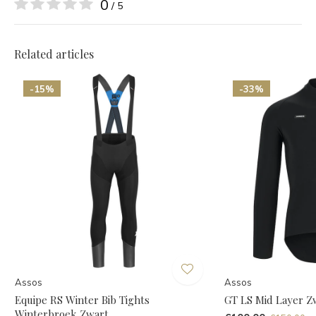
0
/ 5
Related articles
-15%
-33%
Assos
Assos
Equipe RS Winter Bib Tights
GT LS Mid Layer Z
Winterbroek Zwart