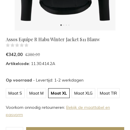
Assos Equipe R Habu Winter Jacket S11 Blauw
(0)
€342,00
€380,00
Artikelcode:
11.30.414.2A
Op voorraad
- Levertijd: 1-2 werkdagen
Maat S
Maat M
Maat XL
Maat XLG
Maat TIR
Voorkom onnodig retourneren:
Bekijk de maattabel en
pasvorm