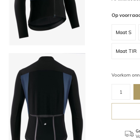
Op voorraa
Maat S
Maat TIR
Voorkom onno
Gr
Va