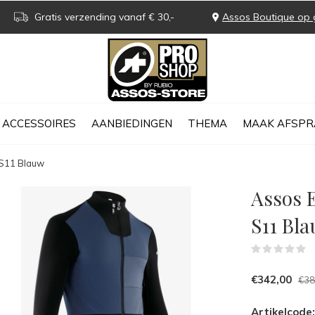
Gratis verzending vanaf € 30,-
Assos Boutique op 
ACCESSOIRES
AANBIEDINGEN
THEMA
MAAK AFSPR
 S11 Blauw
Assos 
S11 Bl
(
€342,00
€38
Artikelcode: