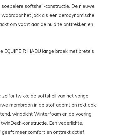
– soepelere softshell-constructie. De nieuwe
m, waardoor het jack als een aerodynamische
aakt om vocht aan de huid te onttrekken en
 de EQUIPE R HABU lange broek met bretels
elfontwikkelde softshell van het vorige
euwe membraan in de stof ademt en rekt ook
itend, winddicht Winterfoam en de voering
twinDeck-constructie. Een vederlichte,
geeft meer comfort en onttrekt actief