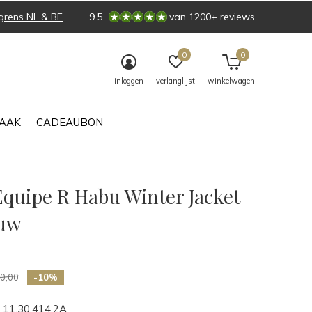
grens NL & BE
9.5
van 1200+ reviews
0
0
inloggen
verlanglijst
winkelwagen
AAK
CADEAUBON
Equipe R Habu Winter Jacket
auw
0)
0,00
-10%
11.30.414.2A