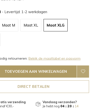
d
- Levertijd: 1-2 werkdagen
Maat M
Maat XL
Maat XLG
dig retourneren:
Bekijk de maattabel en pasvorm
TOEVOEGEN AAN WINKELWAGEN
DIRECT BETALEN
atis verzending
Vandaag verzonden?
naf €30,-
Je hebt nog
04 : 20 :
13