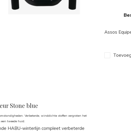
Bes
Assos Equipe
Toevoege
leur Stone blue
 omstandigheden. Verbeterde, winddichte stoffen vergroten het
s een tweede huid.
mde HABU-winterlijn compleet verbeterde