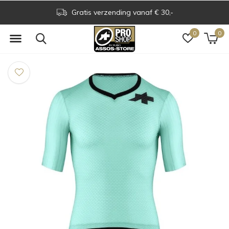
Assos Boutique op grens NL & BE
0
0