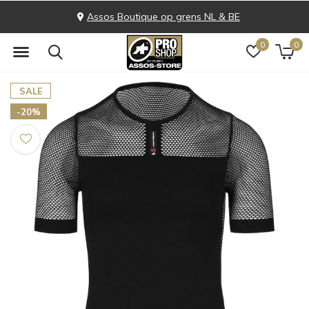
Assos Boutique op grens NL & BE
0
0
SALE
-20%